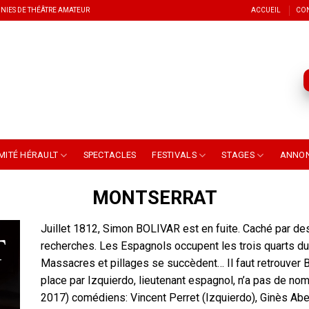
NIES DE THÉÂTRE AMATEUR
ACCUEIL
CO
MITÉ HÉRAULT
SPECTACLES
FESTIVALS
STAGES
ANNO
MONTSERRAT
Juillet 1812, Simon BOLIVAR est en fuite. Caché par des p
recherches. Les Espagnols occupent les trois quarts du 
Massacres et pillages se succèdent… Il faut retrouver B
place par Izquierdo, lieutenant espagnol, n’a pas de nom, 
2017) comédiens: Vincent Perret (Izquierdo), Ginès Abel