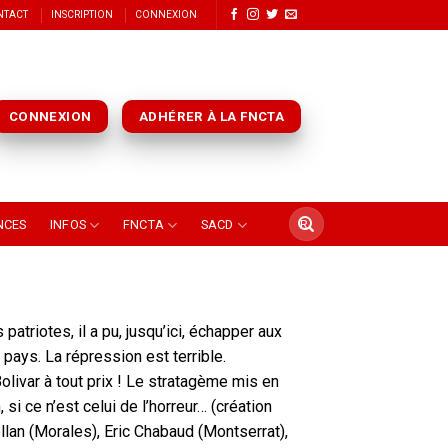
NTACT
INSCRIPTION
CONNEXION
CONNEXION
ADHÉRER À LA FNCTA
NCES
INFOS
FNCTA
SACD
atriotes, il a pu, jusqu’ici, échapper aux
pays. La répression est terrible.
olivar à tout prix ! Le stratagème mis en
si ce n’est celui de l’horreur… (création
lan (Morales), Eric Chabaud (Montserrat),