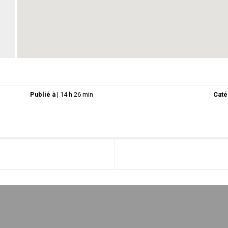
Publié à
|
14 h 26 min
Caté