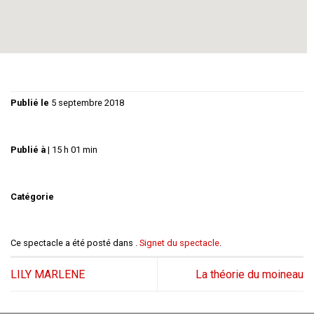
Lumières : Michel penalver
Mise en scène : Jean Pierre Albe
Publié le
5 septembre 2018
Publié à
|
15 h 01 min
Catégorie
Ce spectacle a été posté dans .
Signet du spectacle
.
LILY MARLENE
La théorie du moineau