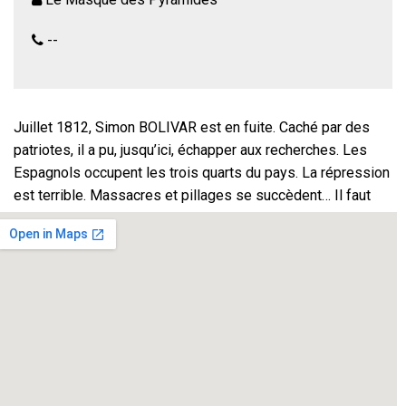
--
Juillet 1812, Simon BOLIVAR est en fuite. Caché par des
patriotes, il a pu, jusqu’ici, échapper aux recherches. Les
Espagnols occupent les trois quarts du pays. La répression
est terrible. Massacres et pillages se succèdent… Il faut
retrouver Bolivar à tout prix ! Le stratagème mis en place
par Izquierdo, lieutenant espagnol, n’a pas de nom, si ce
n’est celui de l’horreur…
Création 2017
Vincent Perret (Izquierdo), Gines Abellan (Morales), Eric
Chabaud (Montserrat), Frederic Lephay (Coronil), Jean-
Louis Sarah (le marchand), Antoine Mianney/Roland G (le
potier), Laurent Garnier (le comédien), Isabelle sibille (la
mère), Florimond Tempie (Ricardo), Sarah Dedieu (Eléna).