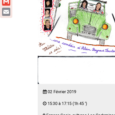
Gmail
Email
02 Février 2019
15:30 à 17:15
(1h 45 ')