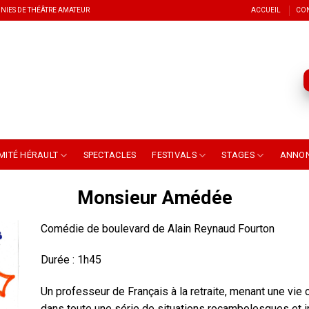
NIES DE THÉÂTRE AMATEUR
ACCUEIL
CO
MITÉ HÉRAULT
SPECTACLES
FESTIVALS
STAGES
ANNO
Monsieur Amédée
Comédie de boulevard de Alain Reynaud Fourton
Durée : 1h45
Un professeur de Français à la retraite, menant une vie
dans toute une série de situations rocambolesques et i