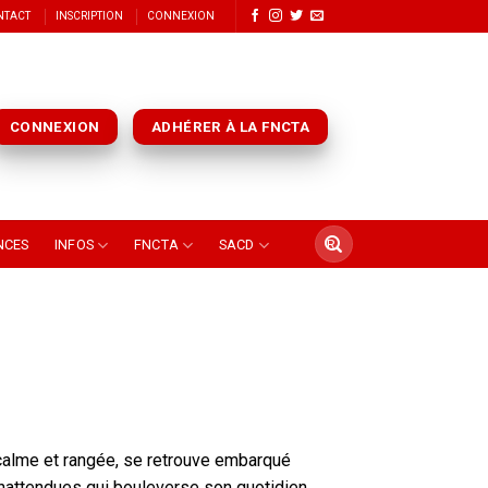
NTACT
INSCRIPTION
CONNEXION
CONNEXION
ADHÉRER À LA FNCTA
NCES
INFOS
FNCTA
SACD
 calme et rangée, se retrouve embarqué
nattendues qui bouleverse son quotidien.