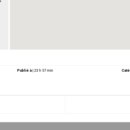
s
Publié à
|
23 h 57 min
Caté