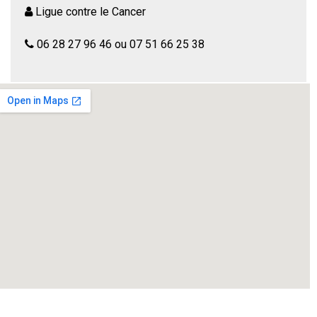
Ligue contre le Cancer
06 28 27 96 46 ou 07 51 66 25 38
Comédie hilarante de Alain Reynaud Fourton. Durée : 1h45.
Représentation donnée au profit de la lutte contre le cancer.
Entrée au chapeau. Intégrealité de la recette versée à la
Ligue contre le Cancer.
Monsieur Amédée : Un professeur retraité, menant une vie
calme et rangée, se retrouve embarqué dans une série de
situations aussi inattendues que rocambolesques, qui
bouleverse son quotidien. Rires garantis.