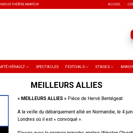
NIES DE THÉÂTRE AMATEUR
ACCUEIL
CO
MITÉ HÉRAULT
SPECTACLES
FESTIVALS
STAGES
ANNO
MEILLEURS ALLIES
« MEILLEURS ALLIES »
Pièce de Hervé Bentégeat
A la veille du débarquement allié en Normandie, le 4 jui
Londres où il est « convoqué ».
S’ouvre avec le premier ministre anglais Winston Churchi