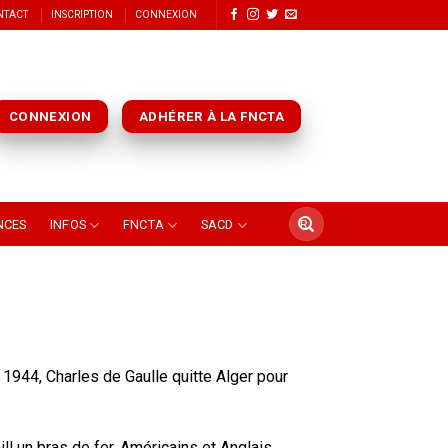
NTACT
INSCRIPTION
CONNEXION
CONNEXION
ADHÉRER À LA FNCTA
NCES
INFOS
FNCTA
SACD
n 1944, Charles de Gaulle quitte Alger pour
ll un bras de fer. Américains et Anglais