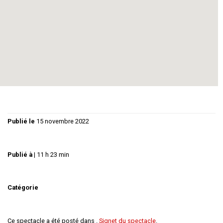
Charles de Gaulle…………………
Michel MIFSUD
Winston Churchill………………….
Philippe GUY
Régie :
Christiane GUY
Graphisme :
Florence GUY
Publié le
15 novembre 2022
Publié à
|
11 h 23 min
Catégorie
Ce spectacle a été posté dans .
Signet du spectacle
.