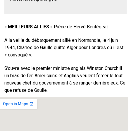
« MEILLEURS ALLIES »
Pièce de Hervé Bentégeat
A la veille du débarquement allié en Normandie, le 4 juin
1944, Charles de Gaulle quitte Alger pour Londres où il est
« convoqué ».
S’ouvre avec le premier ministre anglais Winston Churchill
un bras de fer. Américains et Anglais veulent forcer le tout
nouveau chef du gouvernement à se ranger derrière eux. Ce
que refuse de Gaulle.
Un face-à-face orageux entre deux monstres de l’Histoire,
qui éprouvent l’un pour l’autre un mélange d’estime et
d’agacement, de fascination et d’exaspération.