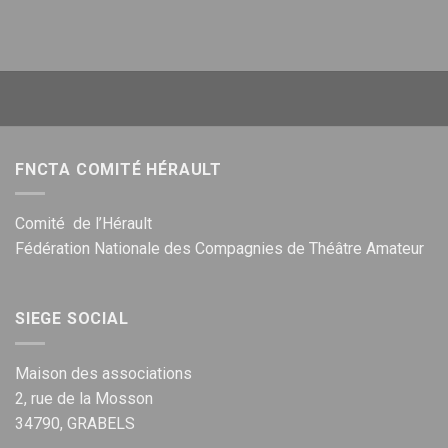
FNCTA COMITÉ HÉRAULT
Comité de l’Hérault
Fédération Nationale des Compagnies de Théâtre Amateur
SIEGE SOCIAL
Maison des associations
2, rue de la Mosson
34790, GRABELS