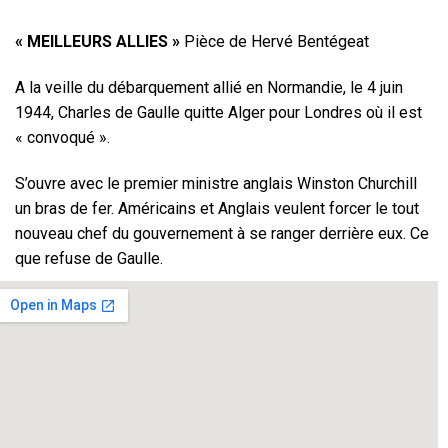
« MEILLEURS ALLIES »
Pièce de Hervé Bentégeat
A la veille du débarquement allié en Normandie, le 4 juin
1944, Charles de Gaulle quitte Alger pour Londres où il est
« convoqué ».
S’ouvre avec le premier ministre anglais Winston Churchill
un bras de fer. Américains et Anglais veulent forcer le tout
nouveau chef du gouvernement à se ranger derrière eux. Ce
que refuse de Gaulle.
Un face-à-face orageux entre deux monstres de l’Histoire,
qui éprouvent l’un pour l’autre un mélange d’estime et
d’agacement, de fascination et d’exaspération.
Charles de Gaulle…………………
Michel MIFSUD
Winston Churchill………………….
Philippe GUY