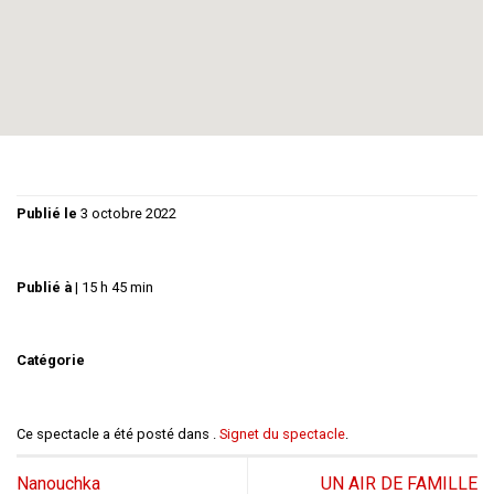
Régie :
Christiane GUY
Graphisme :
Florence GUY
Publié le
3 octobre 2022
Publié à
|
15 h 45 min
Catégorie
Ce spectacle a été posté dans .
Signet du spectacle
.
Nanouchka
UN AIR DE FAMILLE