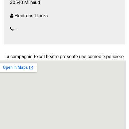
30540 Milhaud
Electrons LIbres
--
La compagnie ExcèThéâtre présente une comédie policière
de
Dominique Roffet
– Mise en scène
Philippe Reyné
Mai 68.Un institut international de jeunes filles rétrograde,
une directrice hystérique, une bigote allumée, un séducteur
italien, une boxeuse, une anglaise, un technicien maladroit
et un amant transi. A quoi s’ajoutent un clou, un révolver, un
peu de cyanure, quelques éclairs et pas le moindre raton
laveur.
Pas de chapeau melon mais une policière « botte de cuir »
et une énigme qui ne délivrera son secret que dans les