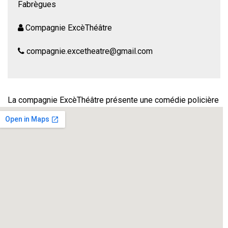
Fabrègues
Compagnie ExcèThéâtre
compagnie.excetheatre@gmail.com
La compagnie ExcèThéâtre présente une comédie policière
de
Dominique Roffet
– Mise en scène
Philippe Reyné
Mai 68.Un institut international de jeunes filles rétrograde,
une directrice hystérique, une bigote allumée, un séducteur
italien, une boxeuse, une anglaise, un technicien maladroit
et un amant transi. A quoi s’ajoutent un clou, un révolver, un
peu de cyanure, quelques éclairs et pas le moindre raton
laveur.
Pas de chapeau melon mais une policière « botte de cuir »
et une énigme qui ne délivrera son secret que dans les