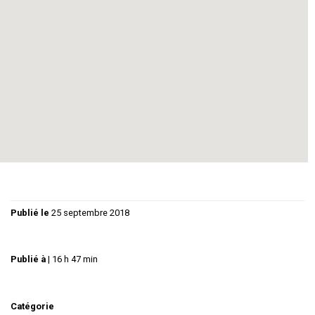
il y a 80 ans, si actuel et si vrai, toujours. (création 2018)
Comédiens (par ordre alphabétique) : Gines Abellan, Jackie
Aussel, Françoise Bertrand, Michèle Bolon, Eric Chabaud,
Sarah Dedieu, Laurent Garnier, Annie Girard, Roland Gouyp,
Didier Jeanjean, Frédéric Lephay, Antoine Mianney,
Micheline Mianney, Vincent Perret, Isabelle Sibille,
Florimond Tempie. musique: Antoine Mianney Lumières :
Michel Penalver Mise en scène : Jean Pierre Albe
Publié le
25 septembre 2018
Publié à
|
16 h 47 min
Catégorie