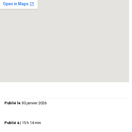
Une réflexion fine, subtile, réussie, sur l’amour, l’amitié et le
couple.
Philippe GUY Maxime
Betty LIGNEREUX Jeanne
Claude BEDOS Claude
Régie lumières et son : Christiane GUY
Graphisme : Florence GUY
Publié le
30 janvier 2026
Publié à
|
15 h 14 min