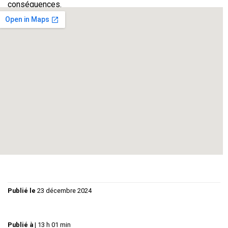
conséquences.
Une réflexion fine, subtile, réussie, sur l’amour, l’amitié et le
couple.
Philippe GUY Maxime
Betty LIGNEREUX Jeanne
Claude BEDOS Claude
Régie lumières et son : Christiane GUY
Graphisme : Florence GUY
Publié le
23 décembre 2024
Publié à
|
13 h 01 min