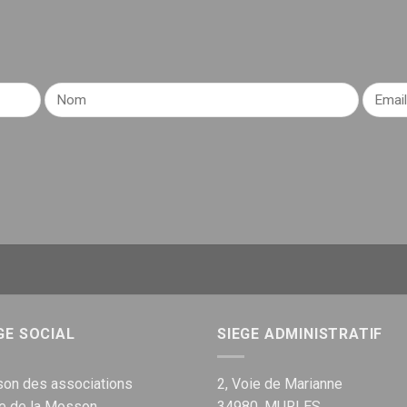
GE SOCIAL
SIEGE ADMINISTRATIF
on des associations
2, Voie de Marianne
ue de la Mosson
34980, MURLES