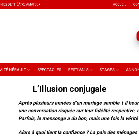
NIES DE THÉÂTRE AMATEUR
ACCUEIL
CO
MITÉ HÉRAULT
SPECTACLES
FESTIVALS
STAGES
ANNO
L’Illusion conjugale
Après plusieurs années d’un mariage semble-t-il heu
une conversation risquée sur leur fidélité respective,
Parfois, le mensonge a du bon, mais une fois la vérité
Alors à quoi tient la confiance ? La paix des ménages e