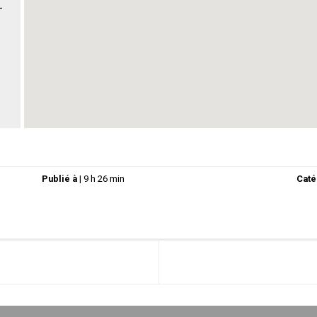
-
Publié à
|
9 h 26 min
Caté