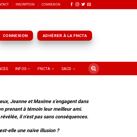
NTACT
INSCRIPTION
CONNEXION
CONNEXION
ADHÉRER À LA FNCTA
NCES
INFOS
FNCTA
SACD
reux, Jeanne et Maxime s’engagent dans
 en prenant à témoin leur meilleur ami.
 révélée, il n’est pas sans conséquences.
st-elle une naïve illusion ?