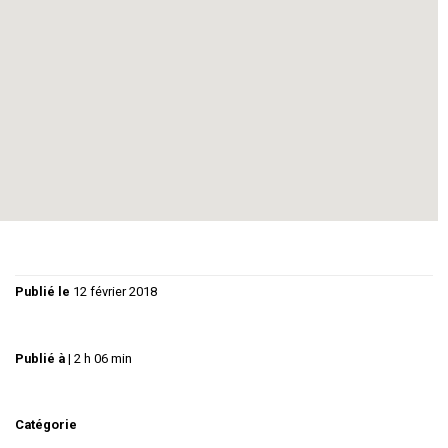
couple.
Jeanne : Betty LIGNEREUX
Maxime : Philippe GUY
Claude : Claude BEDOS
Mise en scène : Philippe Guy, Betty Lignereux
Publié le
12 février 2018
Publié à
|
2 h 06 min
Catégorie