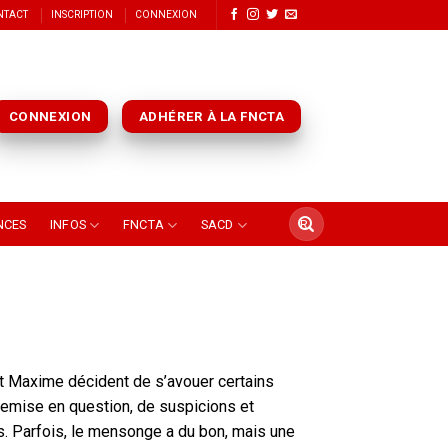
NTACT
INSCRIPTION
CONNEXION
CONNEXION
ADHÉRER À LA FNCTA
NCES
INFOS
FNCTA
SACD
t Maxime décident de s’avouer certains
 remise en question, de suspicions et
s. Parfois, le mensonge a du bon, mais une