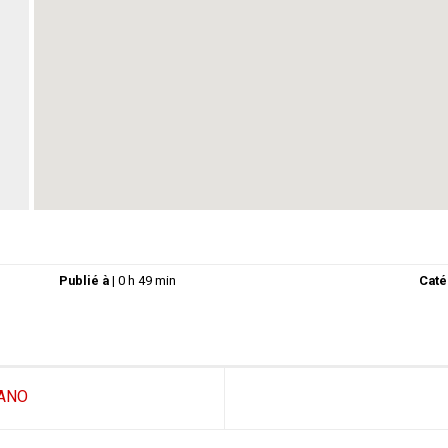
Publié à
|
0 h 49 min
Caté
RANO