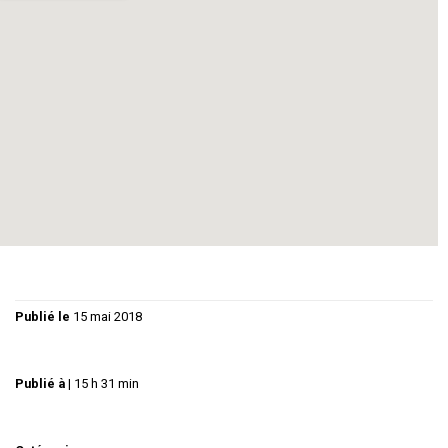
Une réflexion fine, subtile, réussie, sur l’amour, l’amitié et le
couple.
Jeanne : Betty LIGNEREUX
Maxime : Philippe GUY
Claude : Claude BEDOS
Mise en scène : Philippe Guy, Betty Lignereux
Publié le
15 mai 2018
Publié à
|
15 h 31 min