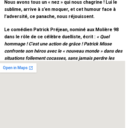
Nous avons tous un « nez » qui nous chagrine ! Lui le
sublime, arrive à s’en moquer, et cet humour face à
l’adversité, ce panache, nous réjouissent.
Le comédien Patrick Préjean, nominé aux Molière 98
dans le rôle de ce célèbre duelliste, écrit :
« Quel
hommage ! C’est une action de grâce ! Patrick Misse
confronte son héros avec le « nouveau monde » dans des
situations follement cocasses, sans jamais perdre les
étoiles poétiques, devenues cosmiques, qui seront les
accompagnatrices de cet aller-retour prodigieux… La
scène finale est sublime dans sa poésie et son
originalité ; son issue ne peut que redonner espoir à tous
les fervents d’amour éternel ! »
Laissez-vous emporter par cette quête d’Amour dans
un univers drôle, sensible et romanesque : « Vivez
Cyrano ! »