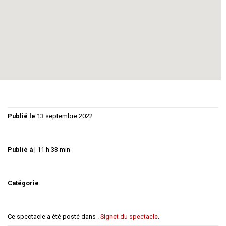
Procès de Véronique Courjaut dans l’affaire des bébés
congelés (plaidoirie de Maitre Henri Leclerc)
Par la Cie Eletra
Avec Jean-Claude Ferrari
Publié le
13 septembre 2022
Publié à
|
11 h 33 min
Catégorie
Ce spectacle a été posté dans .
Signet du spectacle
.