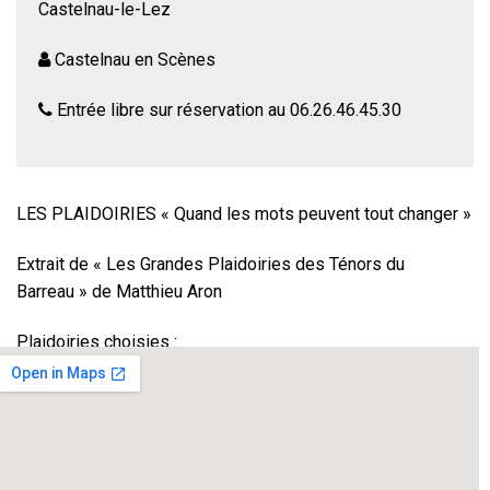
Castelnau-le-Lez
Castelnau en Scènes
Entrée libre sur réservation au 06.26.46.45.30
LES PLAIDOIRIES « Quand les mots peuvent tout changer »
Extrait de « Les Grandes Plaidoiries des Ténors du
Barreau » de Matthieu Aron
Plaidoiries choisies :
Procès de Christian Ranucci (plaidoirie de Maitre Paul
Lombard)
Procès de Jean-Marie et Christine Villemin dans l’affaire
Grégory (plaidoirie de Maitre Thierry Moser)