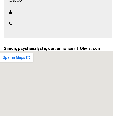
JACOU
--
--
Simon, psychanalyste, doit annoncer à Olivia, son
épouse, qu’il la quitte pour vivre avec Anne Catherine.
Mais, ce soir-là, Olivia a invité Aurélie, son amie, et
deux copains célibataires de Simon, Sam et Richard.
Cette soirée d’aveux va vite se transformer en une
accumulation d’imprévus.
Une histoire très actuelle, riche en rebondissements
et en phrases percutantes. Un spectacle drôle et
rythmé
.