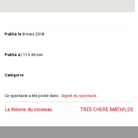
Tous les ingrédients pour une soirée explosive !
Publié le
8 mars 2018
Publié à
|
11 h 36 min
Catégorie
Ce spectacle a été posté dans .
Signet du spectacle
.
La théorie du moineau
TRES CHERE MATHILDE