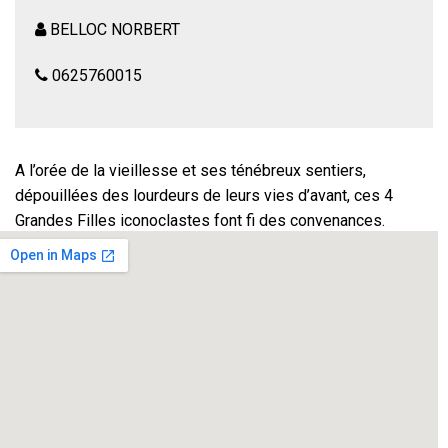
BELLOC NORBERT
0625760015
A l’orée de la vieillesse et ses ténébreux sentiers,
dépouillées des lourdeurs de leurs vies d’avant, ces 4
Grandes Filles iconoclastes font fi des convenances.
Libres de convoquer leur jeunesse et leur histoire pour les
partager, libres de laisser ressortir les petites filles
joueuses qui bouillonnent au fond d’elles-mêmes. Au bout
du chemin, une jolie découverte les attend.
Une pièce résolument moderne qui flirte avec l’absurde, où
le ton souvent très leste de ces « grandes filles » laisse
transparaître une humanité et une liberté qui font toute la
saveur de cette pièce fantaisiste et jubilatoire.