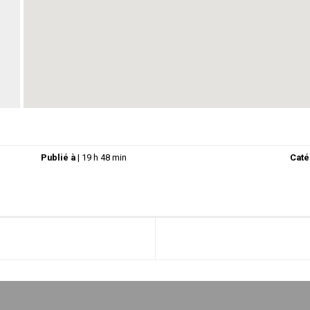
Publié à
|
19 h 48 min
Caté