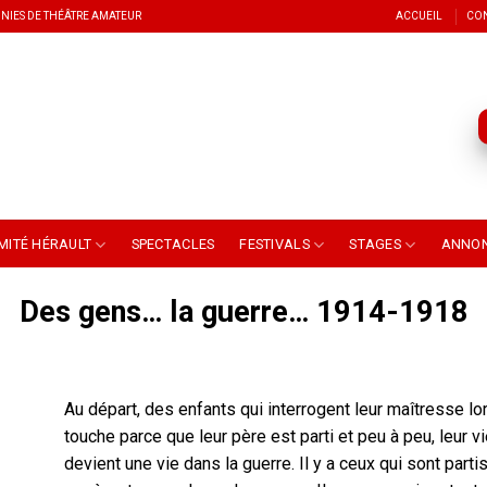
NIES DE THÉÂTRE AMATEUR
ACCUEIL
CO
MITÉ HÉRAULT
SPECTACLES
FESTIVALS
STAGES
ANNO
Des gens… la guerre… 1914-1918
Au départ, des enfants qui interrogent leur maîtresse lor
touche parce que leur père est parti et peu à peu, leur vi
devient une vie dans la guerre. Il y a ceux qui sont par