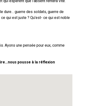
et qui espèrent que l’absent rentera vite.
 elle dure… guerre des soldats, guerre de
 ce qui est juste ? Qu’est- ce qui est noble
 fois. Ayons une pensée pour eux, comme
laire…nous pousse à la réflexion