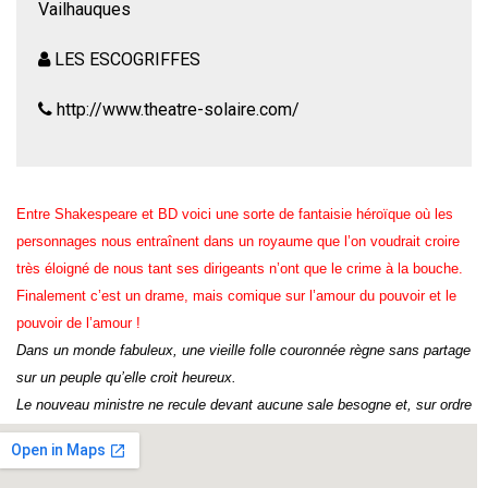
Vailhauques
LES ESCOGRIFFES
http://www.theatre-solaire.com/
Entre Shakespeare et BD voici une sorte de fantaisie héroïque où les
personnages nous entraînent dans un royaume que l’on voudrait croire
très éloigné de nous tant ses dirigeants n’ont que le crime à la bouche.
Finalement c’est un drame, mais comique sur l’amour du pouvoir et le
pouvoir de l’amour !
Dans un monde fabuleux, une vieille folle couronnée règne sans partage
sur un peuple qu’elle croit heureux.
Le nouveau ministre ne recule devant aucune sale besogne et, sur ordre
de la reine, a assassiné le prince héritier qui tentait de renverser la
dictature.
Il y a aussi une princesse qui n’a jamais quitté le château et rêve du