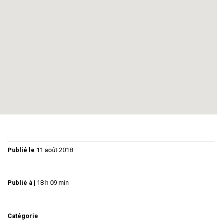
grand amour dans un pays libre.
Reste le fou, amoureux fou d’une princesse qui aimerait bien l’aimer,
elle aussi, mais qui ne peut que l’aimer bien. Cédera-t-il aux sirènes de
la puissance et de la gloire pour se consoler ? Le pouvoir n’est-il qu’une
compensation ? Une fuite ? Une drogue ?
Autant de questions que nous croisons ici… sans jamais oublier d’en
rire.
Infos sur : www.theatre-solaire.com
Publié le
11 août 2018
Publié à
|
18 h 09 min
Catégorie