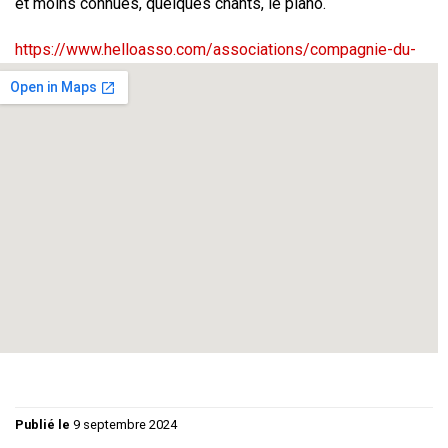
et moins connues, quelques chants, le piano.
https://www.helloasso.com/associations/compagnie-du-
strapontin/evenements/les-fables-de-jean-de-la-fontaine-
par-la-compagnie-theatrale-francophone
On se dit « Je vais les dire assis » mais on se retrouve vite
debout.
On se dit «Je ne vais pas bouger» mais voilà que les bras
s’en mêlent,
et puis les jambes, et bientôt nous voilà belette ou héron à
courir sur le plateau.
Pourtant on n’est pas là pour faire le guignol mais bien pour
servir l’auteur.
Publié le
9 septembre 2024