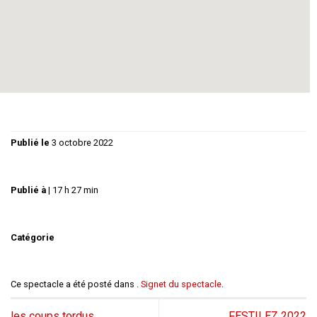
compromettant, trois jeune femmes honnêtes sur
lesquelles s’abat une effarante série d’entourloupes ! Tout
cela donne une pièce désopilante qui pose enfin la vraie
question : un homme politique est-il un être humain
Publié le
3 octobre 2022
Publié à
|
17 h 27 min
Catégorie
Ce spectacle a été posté dans .
Signet du spectacle
.
les coups tordus
FESTILEZ 2022