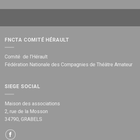
FNCTA COMITÉ HÉRAULT
Comité de l’Hérault
Fédération Nationale des Compagnies de Théâtre Amateur
SIEGE SOCIAL
Maison des associations
2, rue de la Mosson
34790, GRABELS