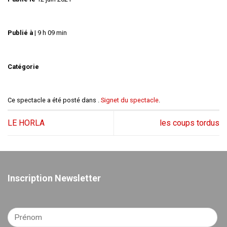
Publié à
|
9 h 09 min
Catégorie
Ce spectacle a été posté dans .
Signet du spectacle
.
LE HORLA
les coups tordus
Inscription Newsletter