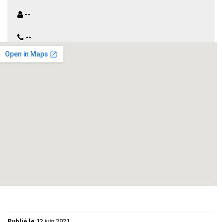
--
--
un ministre corrompu, un député magouilleur, un dossier
compromettant, trois jeunes femmes honnêtes sur
lesquelles s’abat une effarante série d’entourloupes! Tout
cela donne une pièce désopilante qui pose enfin la vraie
question:un homme politique est-il vraiment un être
humain?
Publié le
12 juin 2021