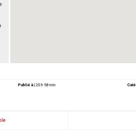
e
e
Publié à
|
20 h 58 min
Caté
ole