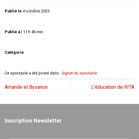
Publié le
4 octobre 2023
Publié à
|
11 h 46 min
Catégorie
Ce spectacle a été posté dans .
Signet du spectacle
.
Amande et Bysance
L’éducation de RITA
Inscription Newsletter