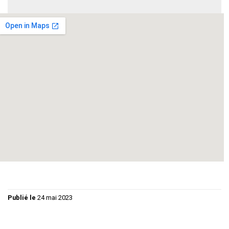
--
--
Une adaptation désopilante du roman de Jules Verne – pour
faire le tour du monde en 80 jours en 1872 et gagner son
pari, Phileas Fogg et son domestique Passepartout devront
user de patience et d’astuce pour déjouer tous les pièges
tendus et arriver à bon port.
Publié le
24 mai 2023