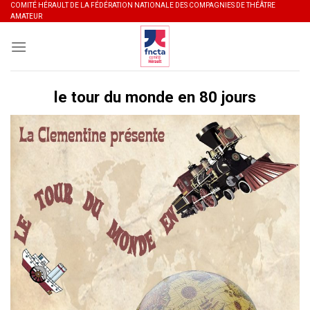
Skip
COMITÉ HÉRAULT DE LA FÉDÉRATION NATIONALE DES COMPAGNIES DE THÉÂTRE
AMATEUR
to
content
le tour du monde en 80 jours