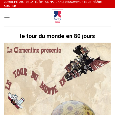
Skip
COMITÉ HÉRAULT DE LA FÉDÉRATION NATIONALE DES COMPAGNIES DE THÉÂTRE
AMATEUR
to
content
le tour du monde en 80 jours