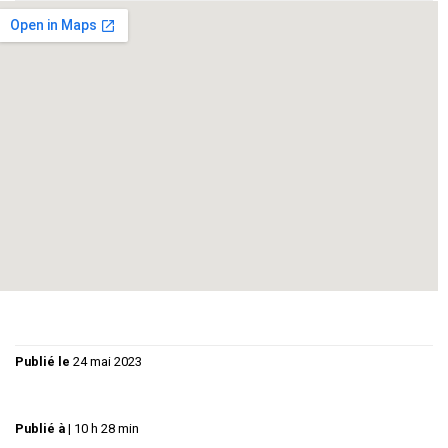
FESTIVAL REGARS CROISÉS
--
Une adaptation désopilante du roman de Jules Verne – pour
faire le tour du monde en 80 jours en 1872 et gagner son
pari, Phileas Fogg et son domestique Passepartout devront
user de patience et d’astuce pour déjouer tous les pièges
tendus et arriver à bon port.
Publié le
24 mai 2023
Publié à
|
10 h 28 min