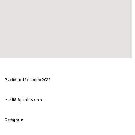
Les membres de la famille, Victor, son épouse, sa fille
Marcelle et son propre père, assimilent cet événement
avec un état d’esprit partagé. Entre le trivial et le royal, la
pièce déroule des enjeux et des controverses qui
mélangent les genres et les registres, et on assiste à la
vanité et au grotesque du pouvoir dans des dimensions
politiques et familiales entremêlées.
Publié le
14 octobre 2024
Publié à
|
18 h 59 min
Catégorie