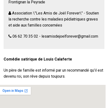
Frontignan la Peyrade
Association \"Les Amis de Joël Forever\" - Soutien
la recherche contre les maladies pédiatriques graves
et aide aux familles concernées
06 62 70 35 02 - lesamisdejoelforever@gmail.com
Comédie satirique de Louis Calaferte
Un père de famille est informé par un recommandé qu’il est
devenu roi, son rêve depuis toujours.
Le facteur, porteur de cette nouvelle, devine que cette
situation pourrait lui être très profitable : il se place donc
sans tarder comme un acteur clé pour le royaume.