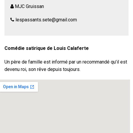
MJC Gruissan
lespassants.sete@gmail.com
Comédie satirique de Louis Calaferte
Un père de famille est informé par un recommandé qu’il est
devenu roi, son rêve depuis toujours.
Le facteur, porteur de cette nouvelle, devine que cette
situation pourrait lui être très profitable : il se place donc
sans tarder comme un acteur clé pour le royaume.
Les membres de la famille, Victor, son épouse, sa fille
Marcelle et son propre père, assimilent cet événement
avec un état d’esprit partagé. Entre le trivial et le royal, la