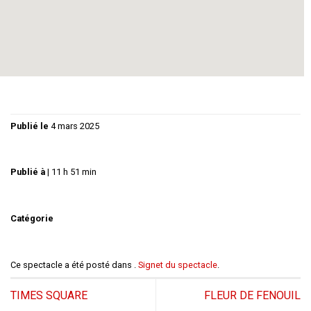
pièce déroule des enjeux et des controverses qui
mélangent les genres et les registres, et on assiste à la
vanité et au grotesque du pouvoir dans des dimensions
politiques et familiales entremêlées.
Publié le
4 mars 2025
Publié à
|
11 h 51 min
Catégorie
Ce spectacle a été posté dans .
Signet du spectacle
.
TIMES SQUARE
FLEUR DE FENOUIL