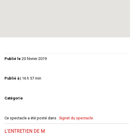
D’INTERPRÉTATION MASCULINE FESTHEA 2015
(TOURS), PRIX DU PUBLIC ET PRIX DU JURY
« JEUNES » AU FESTIVAL DE CAHORS, PRIX DU
PUBLIC ET PRIX D’INTERPRÉTATION AU FESTIVAL
THÉÂTRA-VALLON DE MARSILLAC, COUP DE CŒUR
DU JURY AU PATAF D’ANNEMASSE, PRIX DU PUBLIC
AU FESTIVAL NATIONAL DE SAINT-ANDRÉ (66).
Publié le
20 février 2019
Publié à
|
16 h 57 min
Catégorie
Ce spectacle a été posté dans .
Signet du spectacle
.
L’ENTRETIEN DE M.