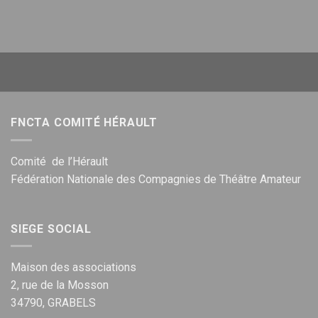
FNCTA COMITÉ HÉRAULT
Comité de l’Hérault
Fédération Nationale des Compagnies de Théâtre Amateur
SIEGE SOCIAL
Maison des associations
2, rue de la Mosson
34790, GRABELS