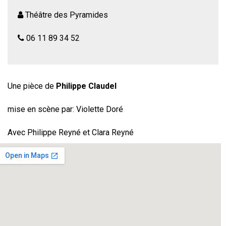
Théâtre des Pyramides
06 11 89 34 52
Une pièce de
Philippe Claudel
mise en scène par: Violette Doré
Avec Philippe Reyné et Clara Reyné
Lui, pathétique et burlesque, tire un énorme paquet. Elle,
joue de son corps et de son regard qui ne cille jamais. On
rit. Beaucoup. Jusqu’à ce que tombent les masques
1ER PRIX CAMILLE MUGNIER AU FESTIVAL
INTERNATIONAL D’ANNECY, LEZ D’OR AU FESTILEZ
DE CASTELNAU-LE-LEZ , SÉLECTION 2015 FESTHEA
(REPRÉSENTAIT LE LANGUEDOC ROUSSILLON), PRIX