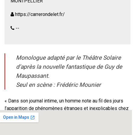
MONTPELLIER
https://carrerondelet.fr/
--
Monologue adapté par le Théâtre Solaire
d’après la nouvelle fantastique de Guy de
Maupassant.
Seul en scène : Frédéric Mounier
« Dans son journal intime, un homme note au fil des jours
l’apparition de phénomènes étranges et inexplicables chez
lui. Il décide d’enquêter. Suivons-le, de la curiosité à la peur
puis de la fièvre à la folie… »
La beauté de l’écriture de Maupassant au profit d’une