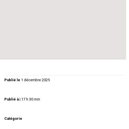
histoire qui vous fera frissonner devant un suspense
fantastique.
Texte original.
www.theatre-solaire.com
Publié le
1 décembre 2025
Publié à
|
17 h 30 min
Catégorie