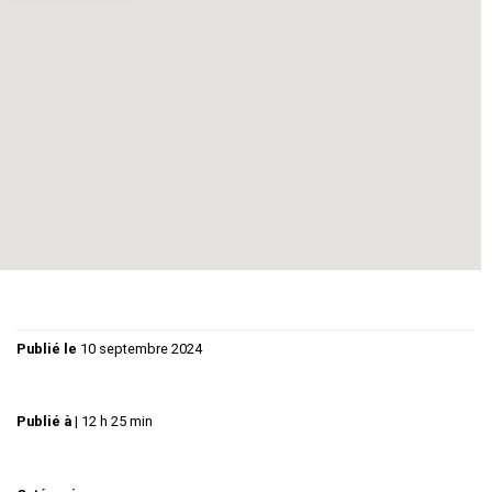
fantastique.
Texte original.
www.theatre-solaire.com
Publié le
10 septembre 2024
Publié à
|
12 h 25 min