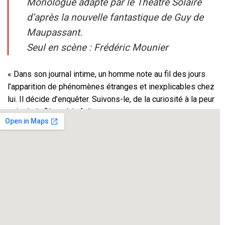
Monologue adapté par le Théâtre Solaire
d’après la nouvelle fantastique de Guy de
Maupassant.
Seul en scène : Frédéric Mounier
« Dans son journal intime, un homme note au fil des jours
l’apparition de phénomènes étranges et inexplicables chez
lui. Il décide d’enquêter. Suivons-le, de la curiosité à la peur
puis de la fièvre à la folie… »
La beauté de l’écriture de Maupassant au profit d’une
histoire qui vous fera frissonner devant un suspense
fantastique.
Texte original.
Double « Prix du Public » à Fabrègues et
à Castelnau-le-Lez !