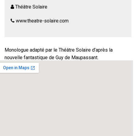
Théâtre Solaire
www.theatre-solaire.com
Monologue adapté par le Théâtre Solaire d’après la
nouvelle fantastique de Guy de Maupassant.
Seul en scène : Frédéric Mounier
«
Est-il en train de devenir fou ou bien la victime d’un être
surnaturel ?
Un homme est peu à peu persuadé, jusqu’à l’obsession,
d’être hanté par une créature invisible chez lui…
«
La beauté de l’écriture de Maupassant au profit d’une
histoire qui vous fera frissonner devant un suspense
fantastique.
Texte original.