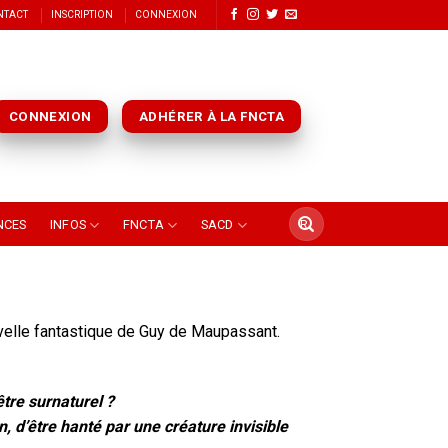
NTACT
INSCRIPTION
CONNEXION
CONNEXION
ADHÉRER À LA FNCTA
NCES
INFOS
FNCTA
SACD
velle fantastique de Guy de Maupassant.
être surnaturel ?
 d’être hanté par une créature invisible