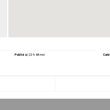
Publié à
|
22 h 48 min
Caté