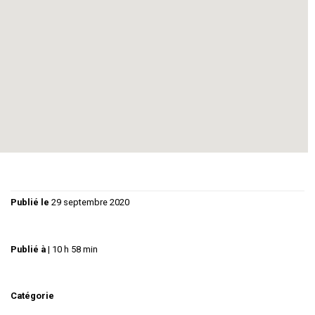
Réjouissez-vous de la beauté des mots, a
bandonnez-vous au
délicieux frisson du suspense.
04 99 62 83 13
theatrebeauxartstabard@gmail.com
www.beauxartstabard.fr (billetterie en ligne)
Publié le
29 septembre 2020
Publié à
|
10 h 58 min
Catégorie