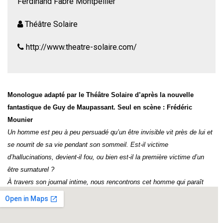
Ferdinand Fabre Montpellier
Théâtre Solaire
http://www.theatre-solaire.com/
Monologue adapté par le Théâtre Solaire d’après la nouvelle
fantastique
de Guy de Maupassant. Seul en scène : Frédéric
Mounier
Un homme est peu à peu persuadé qu’un être invisible vit près de lui et
se nourrit de sa vie pendant son sommeil. Est-il victime
d’hallucinations, devient-il fou, ou bien est-il la première victime d’un
être surnaturel ?
À travers son journal intime, nous rencontrons cet homme qui paraît
sain d’esprit, découvrons les différents phénomènes auxquels il est
confronté, suspendus que nous sommes pendant plus d’une heure à
son destin, jusqu’à en découvrir l’issue…