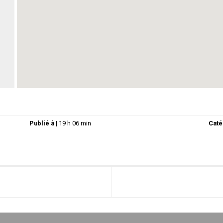
Publié à
|
19 h 06 min
Caté