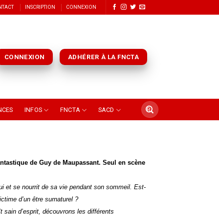
NTACT
INSCRIPTION
CONNEXION
CONNEXION
ADHÉRER À LA FNCTA
NCES
INFOS
FNCTA
SACD
antastique
de Guy de Maupassant. Seul en scène
ui et se nourrit de sa vie pendant son sommeil. Est-
victime d’un être surnaturel ?
 sain d’esprit, découvrons les différents