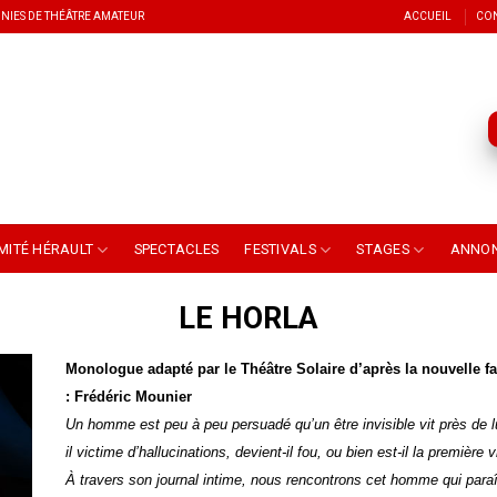
NIES DE THÉÂTRE AMATEUR
ACCUEIL
CO
MITÉ HÉRAULT
SPECTACLES
FESTIVALS
STAGES
ANNO
LE HORLA
Monologue adapté par le Théâtre Solaire d’après la nouvelle f
: Frédéric Mounier
Un homme est peu à peu persuadé qu’un être invisible vit près de l
il victime d’hallucinations, devient-il fou, ou bien est-il la première 
À travers son journal intime, nous rencontrons cet homme qui paraît