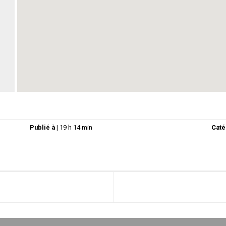
Publié à
|
19 h 14 min
Caté