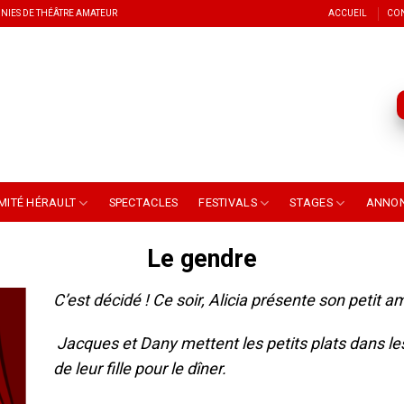
NIES DE THÉÂTRE AMATEUR
ACCUEIL
CO
MITÉ HÉRAULT
SPECTACLES
FESTIVALS
STAGES
ANNO
Le gendre
C’est décidé ! Ce soir, Alicia présente son petit a
Jacques et Dany mettent les petits plats dans les
de leur fille pour le dîner.