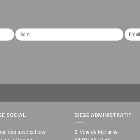
GE SOCIAL
SIEGE ADMINISTRATIF
on des associations
2, Voie de Marianne
ue de la Mosson
34980, MURLES