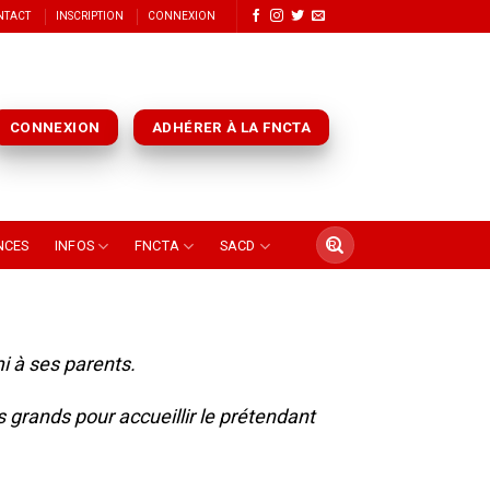
NTACT
INSCRIPTION
CONNEXION
CONNEXION
ADHÉRER À LA FNCTA
NCES
INFOS
FNCTA
SACD
mi à ses parents.
 grands pour accueillir le prétendant