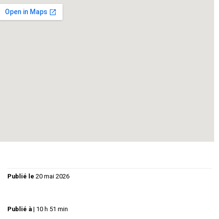
--
--
Quand un collègue de travail dont on est sans
nouvelles depuis une vingtaine d’années débarque
chez vous à l’improviste et provoque une cascade
d’ennuis et de quiproquos, qui peut savoir comment ça
va finir
Publié le
20 mai 2026
Publié à
|
10 h 51 min