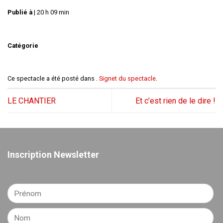
Publié à
|
20 h 09 min
Catégorie
Ce spectacle a été posté dans .
Signet du spectacle
.
LE CHANTIER
Et c’est rien de le dire !
Inscription Newsletter