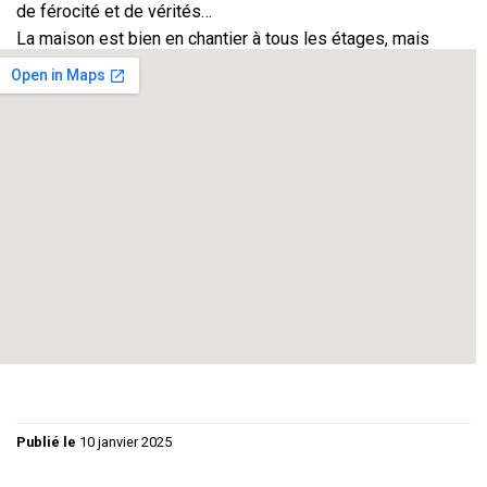
de férocité et de vérités…
La maison est bien en chantier à tous les étages, mais
aussi et surtout dans la tête
de ses habitants.
Teaser
Mise en scène :
Jacques et Jean ARTIERES
Distribution : Chantal BERGER, Eric BRIARD, et Didier
LECROISEY
Régie Son et Lumière : Pierre ROBERT
Décors
:
Jef BARD
et Chantal ARTIERES
Affiche :
Jacques ARTIERES
Publié le
10 janvier 2025