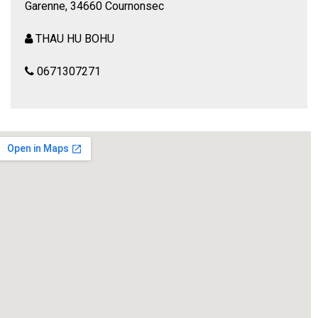
Garenne, 34660 Cournonsec
THAU HU BOHU
0671307271
Une comédie douce-amère d’après Annick Bruyas.
Le mariage de Maud et Victor tourne au grand déballage.
La soirée devient de plus en plus animée au fur et à mesure
que l’alcool délie les langues.
Les spectateurs témoins assistent à la fête, regardent en
riant les invités se débattre dans leurs mensonges et leurs
travers…
Jusqu’où iront-ils ?
Vive les mariés !!! Ils se marièrent et eurent beaucoup
d’enfants. Pas si sûr…