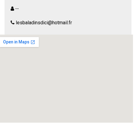
--
lesbaladinsdici@hotmail.fr
Le mot « valise » est particulièrement riche en évocations
voyageuses (de la diplomatie à l’exil en passant par la
fugue, du bateau à l’avion en passant par le train), mais
aussi sentimentales (faire sa valise pour quitter ou
rejoindre, mais aussi revenir) ou encore sociales (signe de
distinction mais aussi matière à confusion), … d’autres
encore. Les valises occupent une place importante dans la
comédie humaine et, souvent, ce sont elles qui mènent le
bal. Alors, entrez dans la danse …