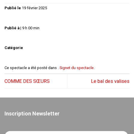
Publié le
19 février 2025
Publié à
|
9 h 00 min
Catégorie
Ce spectacle a été posté dans .
Signet du spectacle
.
COMME DES SŒURS
Le bal des valises
Inscription Newsletter