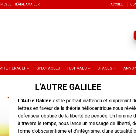
NIES DE THÉÂTRE AMATEUR
ACCUEIL
CO
MITÉ HÉRAULT
SPECTACLES
FESTIVALS
STAGES
ANNO
L’AUTRE GALILEE
L’Autre Galilée
est le portrait inattendu et surprenant du
lettres en faveur de la théorie héliocentrique nous révèl
défenseur obstiné de la liberté de pensée. Un homme drô
à travers le temps, nous lance un message de liberté, d
forme d’obscurantisme et d’intégrisme, d’une actualité́ b