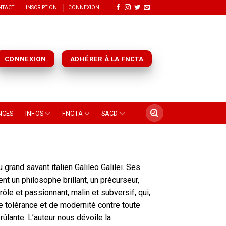
NTACT
INSCRIPTION
CONNEXION
CONNEXION
ADHÉRER À LA FNCTA
NCES
INFOS
FNCTA
SACD
 grand savant italien Galileo Galilei. Ses
ent un philosophe brillant, un précurseur,
le et passionnant, malin et subversif, qui,
e tolérance et de modernité contre toute
rûlante. L’auteur nous dévoile la