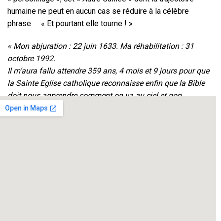
humaine ne peut en aucun cas se réduire à la célèbre
phrase « Et pourtant elle tourne ! »
« Mon abjuration : 22 juin 1633. Ma réhabilitation : 31
octobre 1992.
Il m’aura fallu attendre 359 ans, 4 mois et 9 jours pour que
la Sainte Eglise catholique reconnaisse enfin que la Bible
doit nous apprendre comment on va au ciel et non
comment va le ciel ! »
Galileo Galilei
Mise en scène et Interprétation : Philippe Guy
Avec la participation de Ambre Guy Vernassal
Création et régie lumières : Roger Beille
Régie son : Christiane Guy