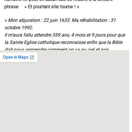
phrase « Et pourtant elle tourne ! »
« Mon abjuration : 22 juin 1633. Ma réhabilitation : 31
octobre 1992.
Il m’aura fallu attendre 359 ans, 4 mois et 9 jours pour que
la Sainte Eglise catholique reconnaisse enfin que la Bible
doit nous apprendre comment on va au ciel et non
comment va le ciel ! »
Galileo Galilei
Mise en scène et Interprétation : Philippe Guy
Avec la participation de Ambre Guy Vernassal
Création et régie lumières : Roger Beille
Régie son : Christiane Guy