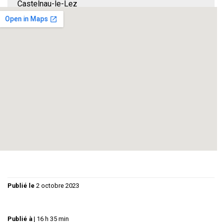
Castelnau-le-Lez
TRAC THEATRE
Francisco SOLIS
Deux soeurs se retrouvent en un lieu pour fêter un
anniversaire familial.Les caractères s’affirment lors de cette
journée particulière et les évènements du passé
ressurgissent.
Publié le
2 octobre 2023
Publié à
|
16 h 35 min