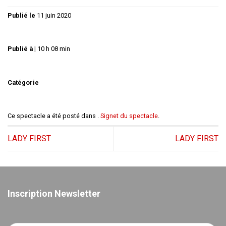
Publié le
11 juin 2020
Publié à
|
10 h 08 min
Catégorie
Ce spectacle a été posté dans .
Signet du spectacle
.
LADY FIRST
LADY FIRST
Inscription Newsletter