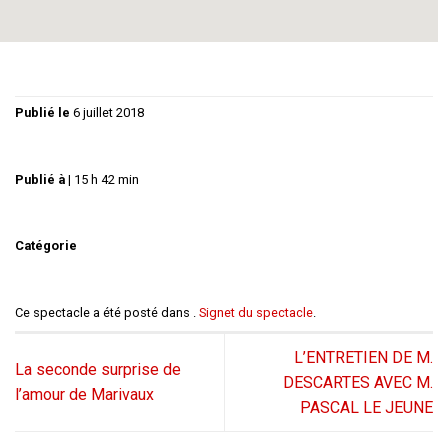
pousser l’humain à nier l’humain, à nier la vie même.
Publié le
6 juillet 2018
Publié à
|
15 h 42 min
Catégorie
Ce spectacle a été posté dans .
Signet du spectacle
.
L’ENTRETIEN DE M.
La seconde surprise de
DESCARTES AVEC M.
l’amour de Marivaux
PASCAL LE JEUNE