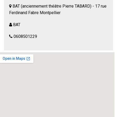
BAT (anciennement théâtre Pierre TABARD) - 17 rue
Ferdinand Fabre Montpellier
BAT
0608501229
L’histoire
Nika mange des gâteaux dans une église et fait la
connaissance de Jade, venue là parce qu’un journal prétend
que c’est bon pour les cheveux.
Nika parle de Jérémie : il ne va pas bien….
La théorie du moineau est une comédie sociale ou se
mêlent le drame et l’humour et qui dénonce les
conséquences d’une mécanique du rendement qui peut